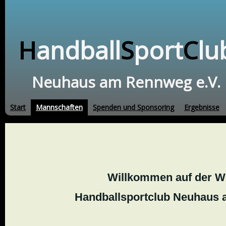
H
andball
S
port
C
lu
Neuhaus am Rennweg e.V.
Start
Mannschaften
Spenden und Sponsoring
Ergebnisse
Willkommen auf der W
Handballsportclub Neuhaus 